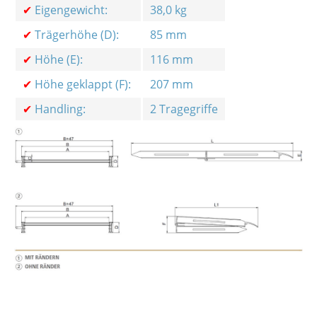
✔
Eigengewicht:
38,0 kg
✔
Trägerhöhe (D):
85 mm
✔
Höhe (E):
116 mm
✔
Höhe geklappt (F):
207 mm
✔
Handling:
2 Tragegriffe