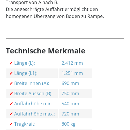
Transport von A nach B.
Die angeschrägte Auffahrt ermöglicht den
homogenen Übergang von Boden zu Rampe.
Technische Merkmale
✔
Länge (L):
2.412 mm
✔
Länge (L1):
1.251 mm
✔
Breite Innen (A):
690 mm
✔
Breite Aussen (B):
750 mm
✔
Auffahrhöhe min.:
540 mm
✔
Auffahrhöhe max.:
720 mm
✔
Tragkraft:
800 kg