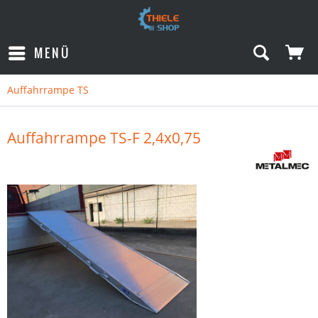
MENÜ
Auffahrrampe TS
Auffahrrampe TS-F 2,4x0,75