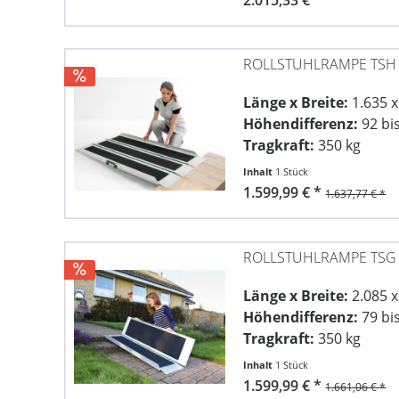
ROLLSTUHLRAMPE TSH
Länge x Breite:
1.635 
Höhendifferenz:
92 bi
Tragkraft:
350 kg
Inhalt
1 Stück
1.599,99 € *
1.637,77 € *
ROLLSTUHLRAMPE TSG
Länge x Breite:
2.085 
Höhendifferenz:
79 bi
Tragkraft:
350 kg
Inhalt
1 Stück
1.599,99 € *
1.661,06 € *