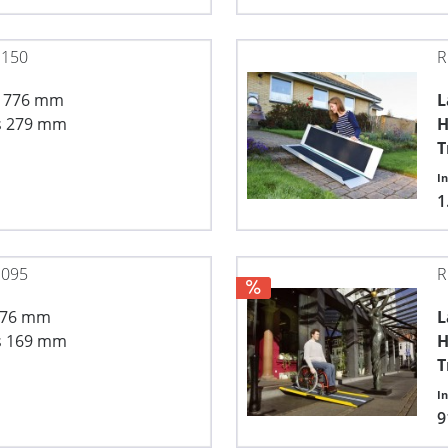
 150
R
x 776 mm
L
s 279 mm
H
T
I
1
 095
R
776 mm
L
s 169 mm
H
T
I
9