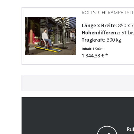
ROLLSTUHLRAMPE TSI 
Länge x Breite:
850 x 
Höhendifferenz:
51 bi
Tragkraft:
300 kg
Inhalt
1 Stück
1.344,33 € *
Ruf