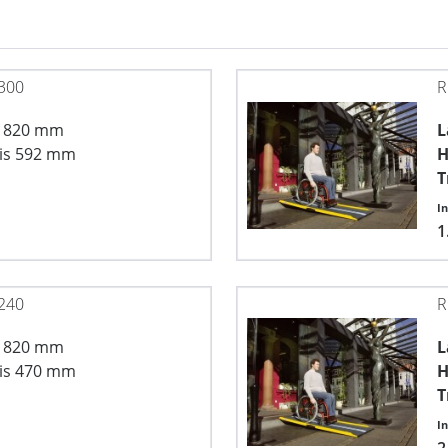
300
R
x 820 mm
L
is 592 mm
H
T
I
1
240
R
x 820 mm
L
is 470 mm
H
T
I
2