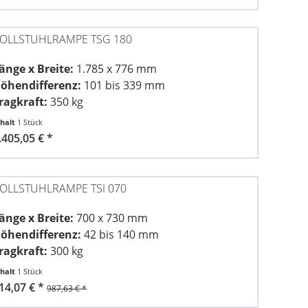
OLLSTUHLRAMPE TSG 180
änge x Breite:
1.785 x 776 mm
öhendifferenz:
101 bis 339 mm
ragkraft:
350 kg
nhalt
1 Stück
.405,05 € *
OLLSTUHLRAMPE TSI 070
änge x Breite:
700 x 730 mm
öhendifferenz:
42 bis 140 mm
ragkraft:
300 kg
nhalt
1 Stück
14,07 € *
987,63 € *