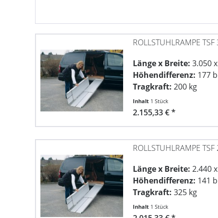
ROLLSTUHLRAMPE TSF 
Länge x Breite:
3.050 
Höhendifferenz:
177 b
Tragkraft:
200 kg
Inhalt
1 Stück
2.155,33 € *
ROLLSTUHLRAMPE TSF 
Länge x Breite:
2.440 
Höhendifferenz:
141 b
Tragkraft:
325 kg
Inhalt
1 Stück
2.015,33 € *