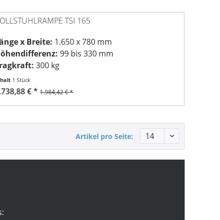
OLLSTUHLRAMPE TSI 165
änge x Breite:
1.650 x 780 mm
öhendifferenz:
99 bis 330 mm
ragkraft:
300 kg
nhalt
1 Stück
.738,88 € *
1.984,42 € *
Artikel pro Seite:
s: