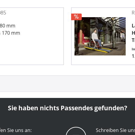
085
R
780 mm
L
s 170 mm
H
T
I
1
Sie haben nichts Passendes gefunden?
en Sie uns an:
Schreiben Sie un