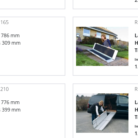
 165
R
x 786 mm
L
s 309 mm
H
T
I
1
 210
R
x 776 mm
L
s 399 mm
H
T
I
1