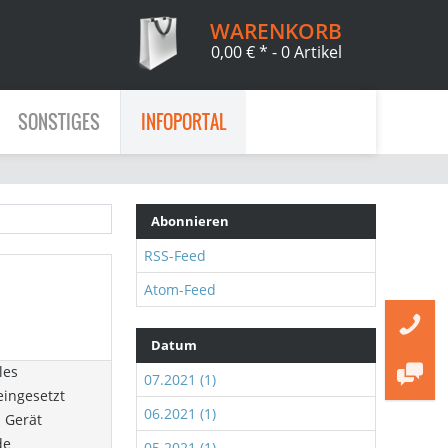
WARENKORB
0,00 € *
- 0 Artikel
SONSTIGES
INFOPORTAL
Abonnieren
RSS-Feed
Atom-Feed
Datum
les
07.2021 (1)
eingesetzt
06.2021 (1)
m Gerät
de
05.2021 (1)