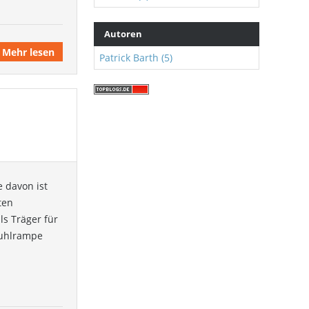
Autoren
Mehr lesen
Patrick Barth (5)
e davon ist
ten
ls Träger für
tuhlrampe