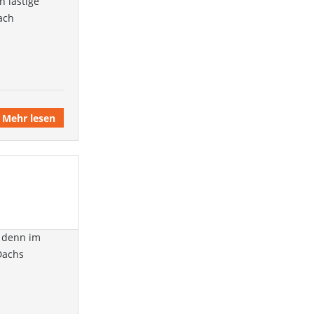
h lästige
ach
Mehr lesen
, denn im
-Dachs