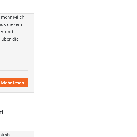
d mehr Milch
 aus diesem
her und
t über die
Mehr lesen
21
nimis