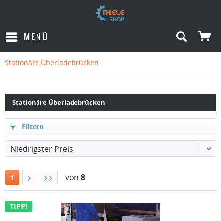
MENÜ
Stationäre Überladebrücken
Stationäre Überladebrücken
Filtern
von
8
1
TIPP!