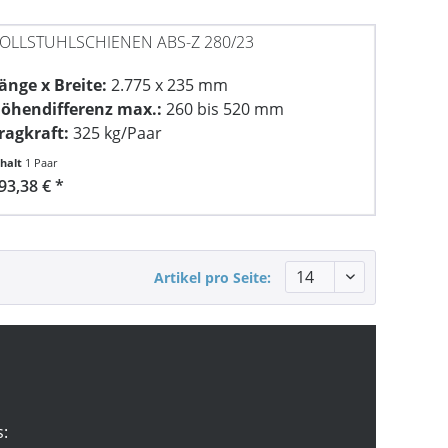
OLLSTUHLSCHIENEN ABS-Z 280/23
änge x Breite:
2.775 x 235 mm
öhendifferenz max.:
260 bis 520 mm
ragkraft:
325 kg/Paar
nhalt
1 Paar
93,38 € *
Artikel pro Seite:
s: