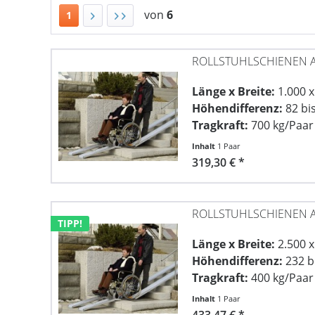
von
6
1
ROLLSTUHLSCHIENEN A
Länge x Breite:
1.000 
Höhendifferenz:
82 bi
Tragkraft:
700 kg/Paar
Inhalt
1 Paar
319,30 € *
ROLLSTUHLSCHIENEN A
TIPP!
Länge x Breite:
2.500 
Höhendifferenz:
232 b
Tragkraft:
400 kg/Paar
Inhalt
1 Paar
433,47 € *