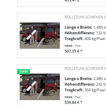
ROLLSTUHLSCHIENEN A
Länge x Breite:
1.485 
Höhendifferenz:
132 b
Tragkraft:
400 kg/Paar
Inhalt
1 Paar
507,35 € *
ROLLSTUHLSCHIENEN A
TIPP!
Länge x Breite:
2.485 
Höhendifferenz:
232 b
Tragkraft:
350 kg/Paar
Inhalt
1 Paar
539,84 € *