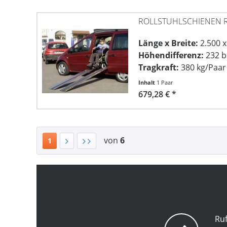
ROLLSTUHLSCHIENEN R
Länge x Breite:
2.500 
Höhendifferenz:
232 b
Tragkraft:
380 kg/Paar
Inhalt
1 Paar
679,28 € *
von
6
1
Ruf