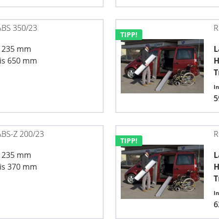
BS 350/23
R
TIPP!
x 235 mm
L
is 650 mm
H
T
I
5
BS-Z 200/23
R
TIPP!
x 235 mm
L
is 370 mm
H
T
I
6