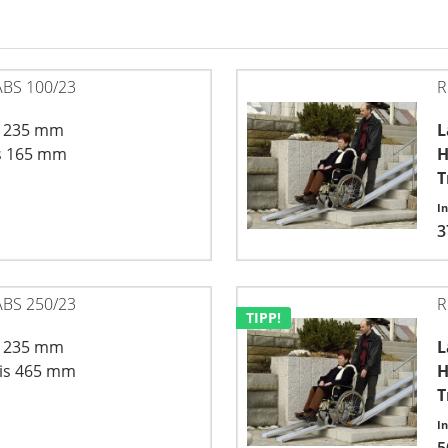
BS 100/23
R
x 235 mm
L
s 165 mm
H
T
I
3
BS 250/23
R
TIPP!
x 235 mm
L
is 465 mm
H
T
I
5