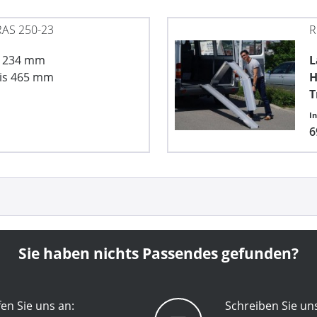
AS 250-23
R
x 234 mm
L
is 465 mm
H
T
I
6
Sie haben nichts Passendes gefunden?
en Sie uns an:
Schreiben Sie un