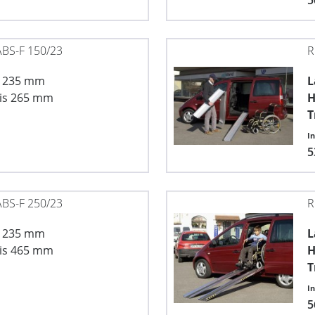
BS-F 150/23
R
x 235 mm
L
is 265 mm
H
T
I
5
BS-F 250/23
R
x 235 mm
L
is 465 mm
H
T
I
5