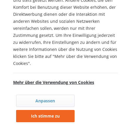
und stets gesetzt werden. Andere Cookies, die den
Die Zugänge zu Balkonen und Terrassen stellen für
Komfort bei Benutzung dieser Website erhöhen, der
Rollstuhlfahrer häufig ein Hindernis dar, da eine
Direktwerbung dienen oder die Interaktion mit
Schwelle den Weg versperrt. Auch wenn die zu
anderen Websites und sozialen Netzwerken
überbrückende Höhendifferenz normalerweise
vereinfachen sollen, werden nur mit Ihrer
sehr gering ist, ist eine Überfahrfläche erforderlich.
Zustimmung gesetzt. Um Ihre Einwilligung jederzeit
Spezielle Balkon- und Terrassenrampen werden
zu widerrufen, Ihre Einstellungen zu ändern und für
dazu auf die Schwelle aufgelegt und bilden dadurch
weitere Informationen über die Nutzung von Cookies
eine ebene und stabile Überfahrfläche für
klicken Sie bitte auf "Mehr über die Verwendung von
Rollstühle und Rollatoren. Auch wenn Sie
Cookies".
eine Spezialanfertigung mit unterschiedlichen
Höhenunterschieden auf beiden Seiten benötigen,
helfen wir Ihnen gerne weiter.
Produktübersicht
Mehr über die Verwendung von Cookies
Anpassen
Rollstuhl Hebelift
Ich stimme zu
Der Hebelift spielt seine Vorteile vor allem
bei Events und Veranstaltungen aus. Diese