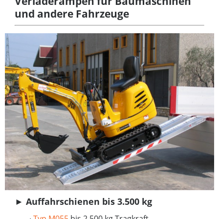
Verladerampen für Baumaschinen
und andere Fahrzeuge
►
Auffahrschienen bis 3.500 kg
∙
Typ M055
bis 2.500 kg Tragkraft