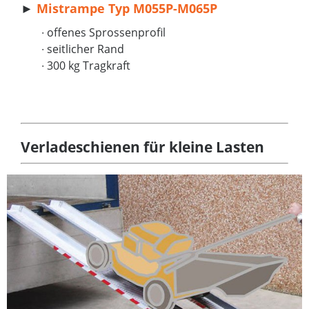
►
Mistrampe Typ M055P-M065P
∙ offenes Sprossenprofil
∙ seitlicher Rand
∙ 300 kg Tragkraft
Verladeschienen für kleine Lasten