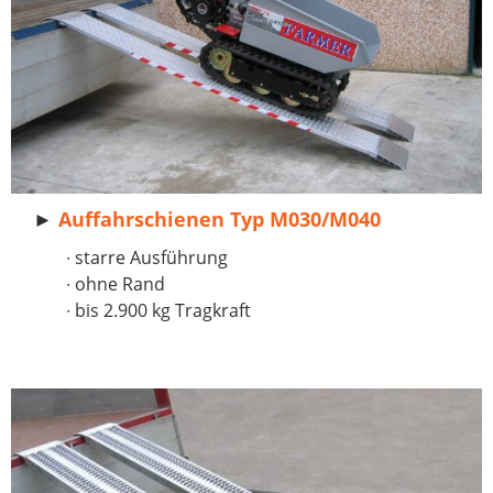
►
Auffahrschienen Typ M030/M040
∙ starre Ausführung
∙
ohne Rand
∙ bis 2.900 kg Tragkraft