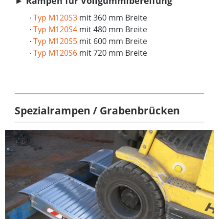
►
Rampen für Vollgummibereifung
∙
Typ M120S3
mit 360 mm Breite
∙
Typ M120S4
mit 480 mm Breite
∙
Typ M120S5
mit 600 mm Breite
∙
Typ M120S6
mit 720 mm Breite
Spezialrampen / Grabenbrücken