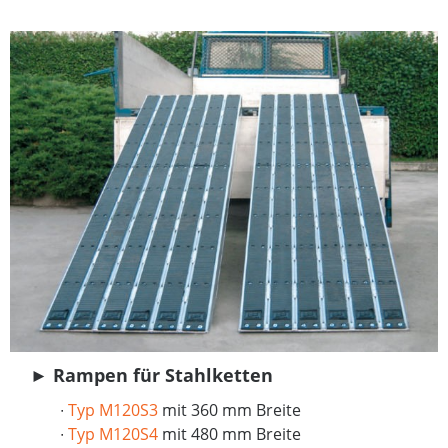
►
Rampen für Stahlketten
∙
Typ M120S3
mit 360 mm Breite
∙
Typ M120S4
mit 480 mm Breite