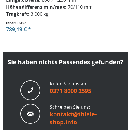
Höhendifferenz min/max:
70/110 mm
Tragkraft:
3.000 kg
Inhalt
1 Stück
789,19 € *
Sie haben nichts Passendes gefunden?
Rufen Sie uns an:
0371 8000 2595
Schreiben Sie uns:
kontakt@thiele-
shop.info