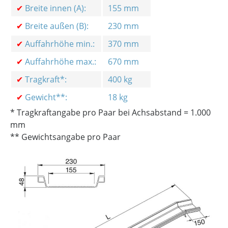
✔
Breite innen (A):
155 mm
✔
Breite außen (B):
230 mm
✔
Auffahrhöhe min.:
370 mm
✔
Auffahrhöhe max.:
670 mm
✔
Tragkraft*:
400 kg
✔
Gewicht**:
18 kg
* Tragkraftangabe pro Paar bei Achsabstand = 1.000
mm
** Gewichtsangabe pro Paar