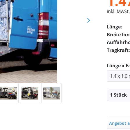
1.4
inkl. MwSt.
Länge:
Breite In
Auffahrh
Tragkraft:
Länge x F
Angebot a