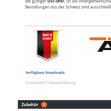
Bei gültiger
USt-IdNr.
ist die innergemeinschaf
Bestellungen aus der Schweiz sind ausschließ
Verfügbare Downloads:
Download Einbauanleitung
Zubehör
1