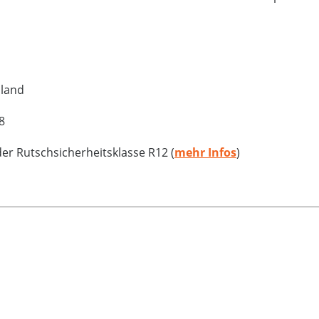
hland
8
r Rutschsicherheitsklasse R12 (
mehr Infos
)