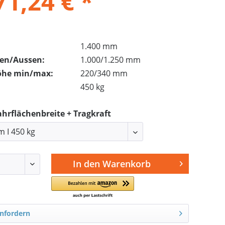
71,24 € *
1.400 mm
nen/Aussen:
1.000/1.250 mm
öhe min/max:
220/340 mm
450 kg
ahrflächenbreite + Tragkraft
In den
Warenkorb
nfordern