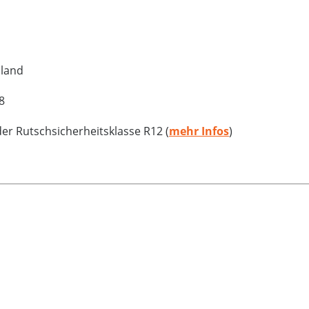
hland
8
r Rutschsicherheitsklasse R12 (
mehr Infos
)