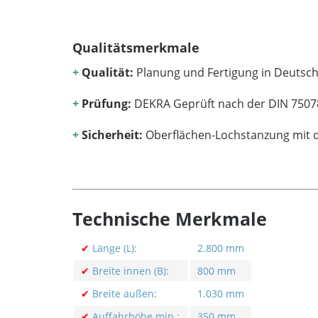
Qualitätsmerkmale
+
Qualität:
Planung und Fertigung in Deutsc
+
Prüfung:
DEKRA Geprüft nach der DIN 7507
+
Sicherheit:
Oberflächen-Lochstanzung mit de
Technische Merkmale
✔
Länge (L):
2.800 mm
✔
Breite innen (B):
800 mm
✔
Breite außen:
1.030 mm
✔
Auffahrhöhe min.:
350 mm