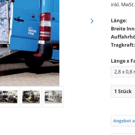
inkl. MwSt
Länge:
Breite In
Auffahrh
Tragkraft:
Länge x F
Angebot a