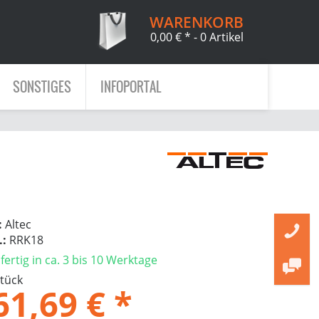
WARENKORB
0,00 € *
- 0 Artikel
SONSTIGES
INFOPORTAL
:
Altec
.:
RRK18
ertig in ca. 3 bis 10 Werktage
Stück
61,69 € *