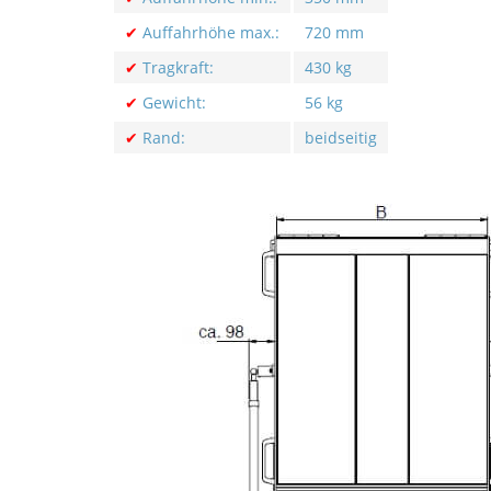
✔
Auffahrhöhe max.:
720 mm
✔
Tragkraft:
430 kg
✔
Gewicht:
56 kg
✔
Rand:
beidseitig