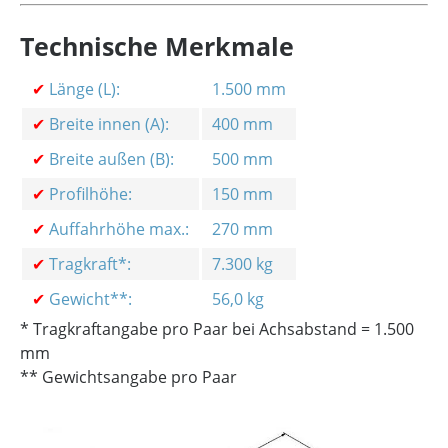
Technische Merkmale
✔
Länge (L):
1.500 mm
✔
Breite innen (A):
400 mm
✔
Breite außen (B):
500 mm
✔
Profilhöhe:
150 mm
✔
Auffahrhöhe max.:
270 mm
✔
Tragkraft*:
7.300 kg
✔
Gewicht**:
56,0 kg
* Tragkraftangabe pro Paar bei Achsabstand = 1.500
mm
** Gewichtsangabe pro Paar