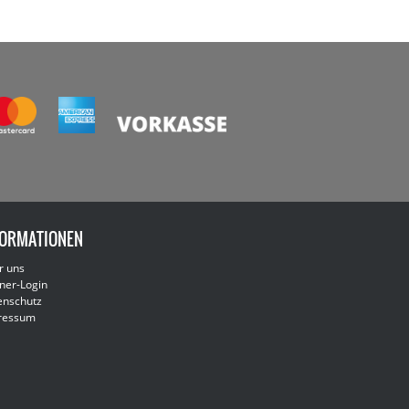
FORMATIONEN
r uns
ner-Login
enschutz
ressum