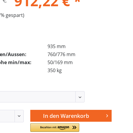
912,22 € *
7% gespart)
935 mm
nen/Aussen:
760/776 mm
öhe min/max:
50/169 mm
350 kg
In den
Warenkorb