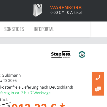
WARENKORB
0,00 € *
- 0 Artikel
SONSTIGES
INFOPORTAL
:
Guldmann
.:
TSG095
ostenfreie Lieferung nach Deutschland!
ertig in ca. 2 bis 7 Werktage
Stück
 € *