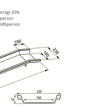
eträgt 20%.
fsperson
Hilfsperson