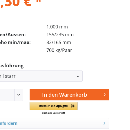
,30 € *
1.000 mm
nen/Aussen:
155/235 mm
öhe min/max:
82/165 mm
700 kg/Paar
Ausführung
In den
Warenkorb
nfordern