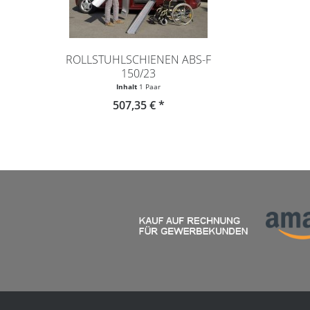
ROLLSTUHLSCHIENEN ABS-F
150/23
Inhalt
1 Paar
507,35 € *