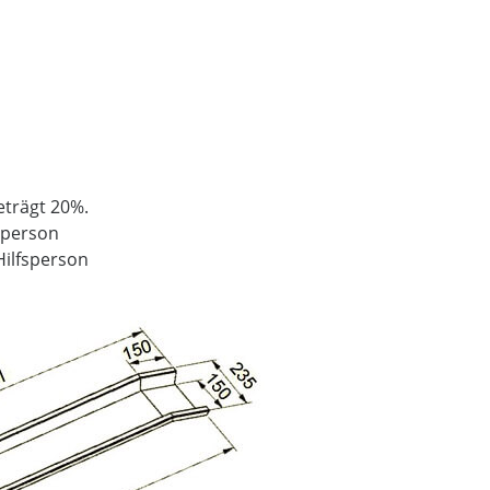
eträgt 20%.
fsperson
Hilfsperson