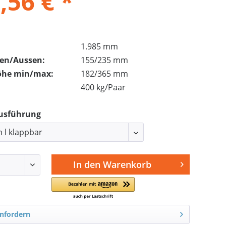
,56 € *
1.985 mm
nen/Aussen:
155/235 mm
öhe min/max:
182/365 mm
400 kg/Paar
Ausführung
In den
Warenkorb
nfordern