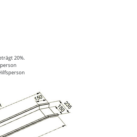
eträgt 20%.
fsperson
Hilfsperson