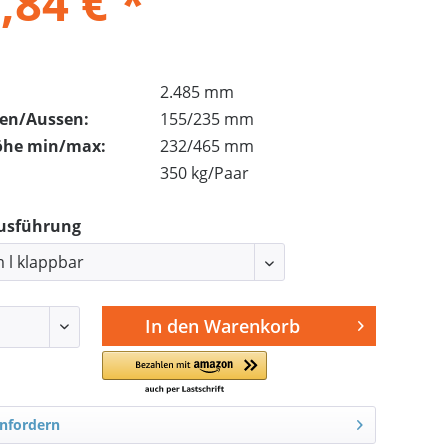
,84 € *
2.485 mm
nen/Aussen:
155/235 mm
öhe min/max:
232/465 mm
350 kg/Paar
Ausführung
In den
Warenkorb
nfordern