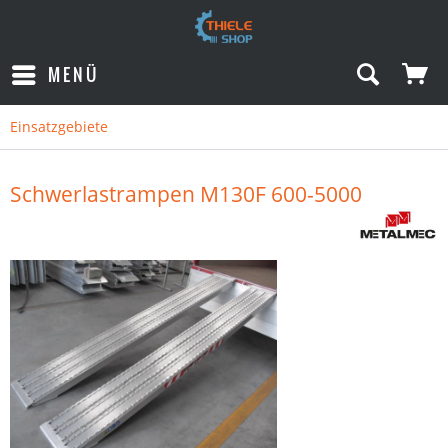
MENÜ
Einsatzgebiete
Schwerlastrampen M130F 600-5000