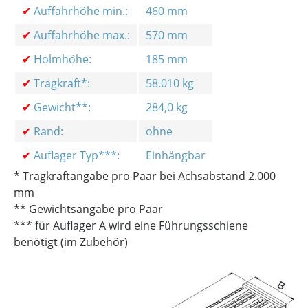
✔
Auffahrhöhe min.:
460 mm
✔
Auffahrhöhe max.:
570 mm
✔
Holmhöhe:
185 mm
✔
Tragkraft*:
58.010 kg
✔
Gewicht**:
284,0 kg
✔
Rand:
ohne
✔
Auflager Typ***:
Einhängbar
* Tragkraftangabe pro Paar bei Achsabstand 2.000
mm
** Gewichtsangabe pro Paar
*** für Auflager A wird eine Führungsschiene
benötigt (im Zubehör)