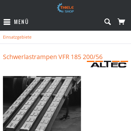
MENÜ
Einsatzgebiete
Schwerlastrampen VFR 185 200/56