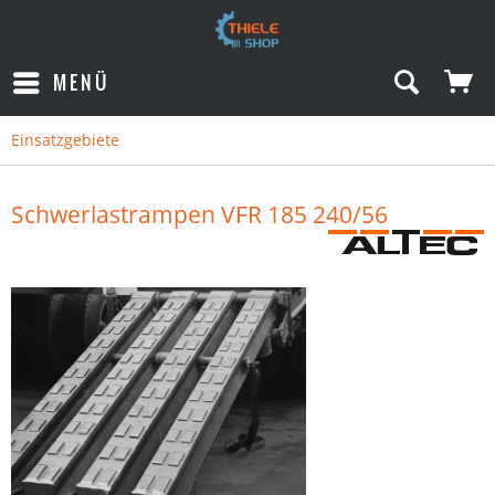
MENÜ
Einsatzgebiete
Schwerlastrampen VFR 185 240/56