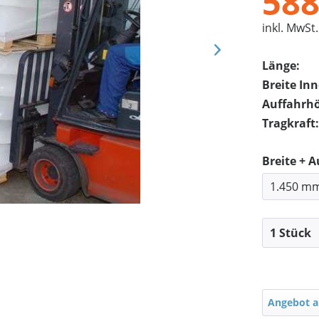
588
inkl. MwSt.
Länge:
Breite In
Auffahrh
Tragkraft:
Breite + 
Angebot a