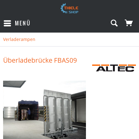
MENÜ
Verladerampen
Überladebrücke FBAS09