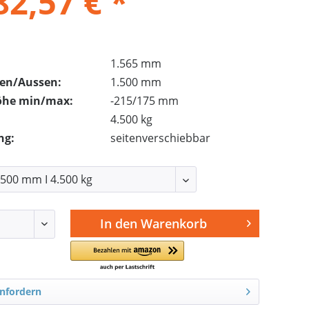
82,57 € *
1.565 mm
nen/Aussen:
1.500 mm
öhe min/max:
-215/175 mm
4.500 kg
ng:
seitenverschiebbar
In den
Warenkorb
nfordern