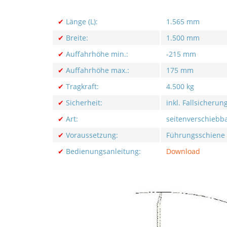
✔
Länge (L):
1.565 mm
✔
Breite:
1.500 mm
✔
Auffahrhöhe min.:
-215 mm
✔
Auffahrhöhe max.:
175 mm
✔
Tragkraft:
4.500 kg
✔
Sicherheit:
inkl. Fallsicherun
✔
Art:
seitenverschiebb
✔
Voraussetzung:
Führungsschiene
✔
Bedienungsanleitung:
Download