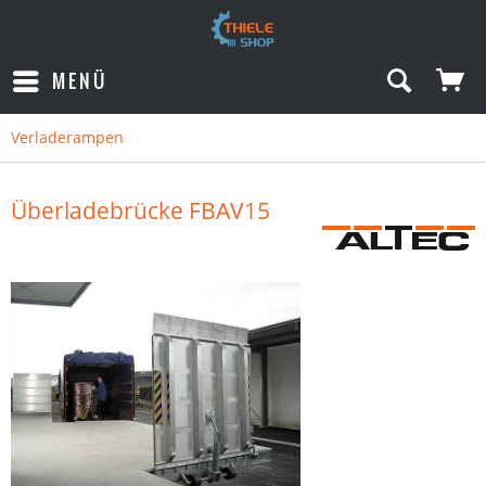
MENÜ
Verladerampen
Überladebrücke FBAV15