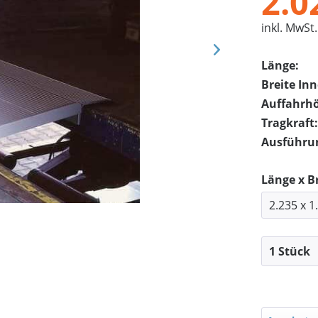
2.0
inkl. MwSt.
Länge:
Breite In
Auffahrh
Tragkraft:
Ausführu
Länge x Br