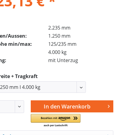
23,13 € *
2.235 mm
nen/Aussen:
1.250 mm
öhe min/max:
125/235 mm
4.000 kg
ng:
mit Unterzug
eite + Tragkraft
In den
Warenkorb