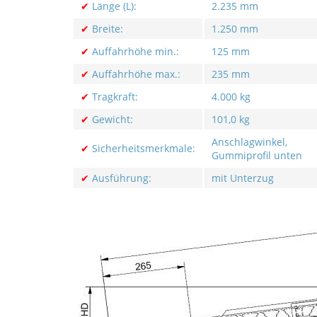
✔
Länge (L):
2.235 mm
✔
Breite:
1.250 mm
✔
Auffahrhöhe min.:
125 mm
✔
Auffahrhöhe max.:
235 mm
✔
Tragkraft:
4.000 kg
✔
Gewicht:
101,0 kg
Anschlagwinkel,
✔
Sicherheitsmerkmale:
Gummiprofil unten
✔
Ausführung:
mit Unterzug