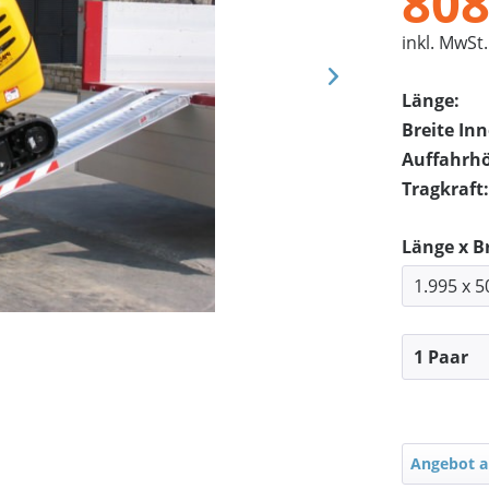
808
inkl. MwSt.
Länge:
Breite In
Auffahrh
Tragkraft:
Länge x B
Angebot a