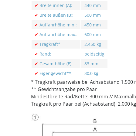
✔
Breite innen (A):
440 mm
✔
Breite außen (B):
500 mm
✔
Auffahrhöhe min.:
450 mm
✔
Auffahrhöhe max.:
600 mm
✔
Tragkraft*:
2.450 kg
✔
Rand:
beidseitig
✔
Gesamthöhe (E):
83 mm
✔
Eigengewicht**:
30,0 kg
* Tragkraft paarweise bei Achsabstand 1.500
** Gewichtsangabe pro Paar
Mindestbreite Rad/Kette: 300 mm // Maximalb
Tragkraft pro Paar bei (Achsabstand): 2.000 k