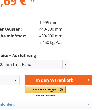
,69 € *
1.995 mm
nen/Aussen:
440/500 mm
öhe min/max:
450/600 mm
2.450 kg/Paar
reite + Ausführung
In den
Warenkorb
nfordern