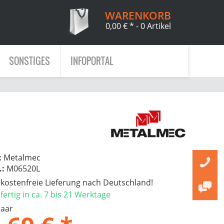
WARENKORB
0,00 € *
- 0 Artikel
SONSTIGES
INFOPORTAL
:
Metalmec
.:
M06520L
ostenfreie Lieferung nach Deutschland!
ertig in ca. 7 bis 21 Werktage
Paar