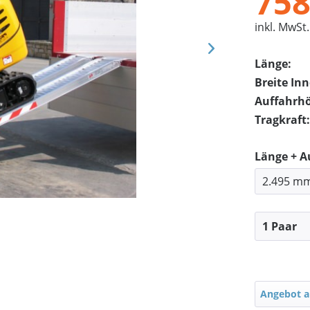
758
inkl. MwSt.
Länge:
Breite In
Auffahrh
Tragkraft:
Länge + 
Angebot a