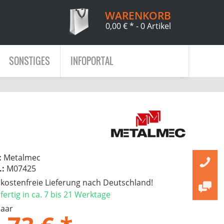
WARENKORB
0,00 € *
- 0 Artikel
SONSTIGES
INFOPORTAL
:
Metalmec
.:
M07425
ostenfreie Lieferung nach Deutschland!
ertig in ca. 7 bis 21 Werktage
Paar