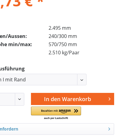
,73 € *
2.495 mm
nen/Aussen:
240/300 mm
öhe min/max:
570/750 mm
2.510 kg/Paar
Ausführung
In den
Warenkorb
nfordern