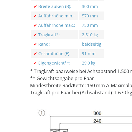
✔
Breite außen (B):
300 mm
✔
Auffahrhöhe min.:
570 mm
✔
Auffahrhöhe max.:
750 mm
✔
Tragkraft*:
2.510 kg
✔
Rand:
beidseitig
✔
Gesamthöhe (E):
91 mm
✔
Eigengewicht**:
29,0 kg
* Tragkraft paarweise bei Achsabstand 1.500
** Gewichtsangabe pro Paar
Mindestbreite Rad/Kette: 150 mm // Maximalb
Tragkraft pro Paar bei (Achsabstand): 1.670 k