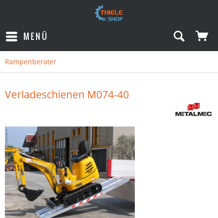
MENÜ
Rampenberater
Verladeschienen M074-40