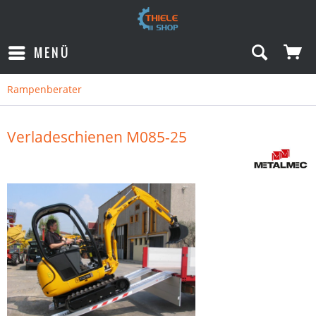
MENÜ
Rampenberater
Verladeschienen M085-25