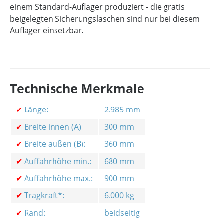
einem Standard-Auflager produziert - die gratis
beigelegten Sicherungslaschen sind nur bei diesem
Auflager einsetzbar.
Technische Merkmale
✔
Länge:
2.985 mm
✔
Breite innen (A):
300 mm
✔
Breite außen (B):
360 mm
✔
Auffahrhöhe min.:
680 mm
✔
Auffahrhöhe max.:
900 mm
✔
Tragkraft*:
6.000 kg
✔
Rand:
beidseitig