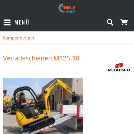
MENÜ
Rampenberater
Verladeschienen M125-30