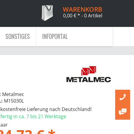
WARENKORB
0,00 € *
- 0 Artikel
SONSTIGES
INFOPORTAL
:
Metalmec
.:
M15030L
ostenfreie Lieferung nach Deutschland!
ertig in ca. 7 bis 21 Werktage
Paar