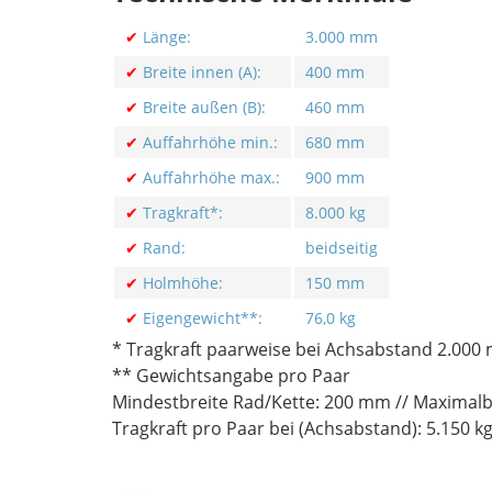
✔
Länge:
3.000 mm
✔
Breite innen (A):
400 mm
✔
Breite außen (B):
460 mm
✔
Auffahrhöhe min.:
680 mm
✔
Auffahrhöhe max.:
900 mm
✔
Tragkraft*:
8.000 kg
✔
Rand:
beidseitig
✔
Holmhöhe:
150 mm
✔
Eigengewicht**:
76,0 kg
* Tragkraft paarweise bei Achsabstand 2.000
** Gewichtsangabe pro Paar
Mindestbreite Rad/Kette: 200 mm // Maximalb
Tragkraft pro Paar bei (Achsabstand): 5.150 k