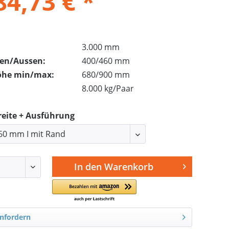
84,73 € *
3.000 mm
nen/Aussen:
400/460 mm
öhe min/max:
680/900 mm
8.000 kg/Paar
reite + Ausführung
In den
Warenkorb
nfordern