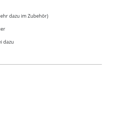
mehr dazu im Zubehör)
uer
ei dazu