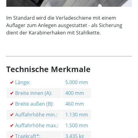
Im Standard wird die Verladeschiene mit einem
Auflager zum Anlegen ausgestattet - als Sicherung
dient der Karabinerhaken mit Stahlkette.
Technische Merkmale
✔
Länge:
5.000 mm
✔
Breite innen (A):
400 mm
✔
Breite außen (B):
460 mm
✔
Auffahrhöhe min.:
1.130 mm
✔
Auffahrhöhe max.:
1.500 mm
✔
Tragkraft*:
3.435 kg