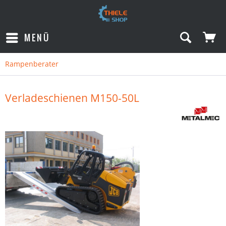
MENÜ
Rampenberater
Verladeschienen M150-50L