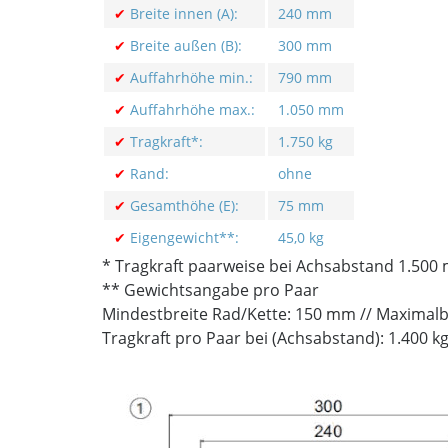
✔
Breite innen (A):
240 mm
✔
Breite außen (B):
300 mm
✔
Auffahrhöhe min.:
790 mm
✔
Auffahrhöhe max.:
1.050 mm
✔
Tragkraft*:
1.750 kg
✔
Rand:
ohne
✔
Gesamthöhe (E):
75 mm
✔
Eigengewicht**:
45,0 kg
* Tragkraft paarweise bei Achsabstand 1.500
** Gewichtsangabe pro Paar
Mindestbreite Rad/Kette: 150 mm // Maximalb
Tragkraft pro Paar bei (Achsabstand): 1.400 k