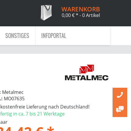
WARENKORB
0,00 € *
- 0 Artikel
SONSTIGES
INFOPORTAL
:
Metalmec
.:
MO07635
ostenfreie Lieferung nach Deutschland!
ertig in ca. 7 bis 21 Werktage
Paar