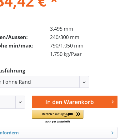
34,42 € *
3.495 mm
nen/Aussen:
240/300 mm
öhe min/max:
790/1.050 mm
1.750 kg/Paar
Ausführung
In den
Warenkorb
nfordern