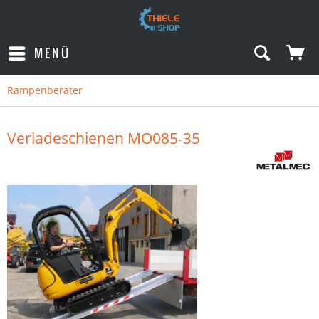
MENÜ
Rampenberater
Verladeschienen MO085-35