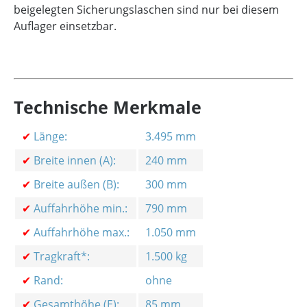
beigelegten Sicherungslaschen sind nur bei diesem
Auflager einsetzbar.
Technische Merkmale
✔
Länge:
3.495 mm
✔
Breite innen (A):
240 mm
✔
Breite außen (B):
300 mm
✔
Auffahrhöhe min.:
790 mm
✔
Auffahrhöhe max.:
1.050 mm
✔
Tragkraft*:
1.500 kg
✔
Rand:
ohne
✔
Gesamthöhe (E):
85 mm