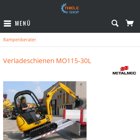
MENÜ
Rampenberater
Verladeschienen MO115-30L