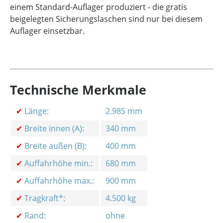
einem Standard-Auflager produziert - die gratis
beigelegten Sicherungslaschen sind nur bei diesem
Auflager einsetzbar.
Technische Merkmale
✔
Länge:
2.985 mm
✔
Breite innen (A):
340 mm
✔
Breite außen (B):
400 mm
✔
Auffahrhöhe min.:
680 mm
✔
Auffahrhöhe max.:
900 mm
✔
Tragkraft*:
4.500 kg
✔
Rand:
ohne