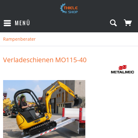
MENÜ
Rampenberater
Verladeschienen MO115-40