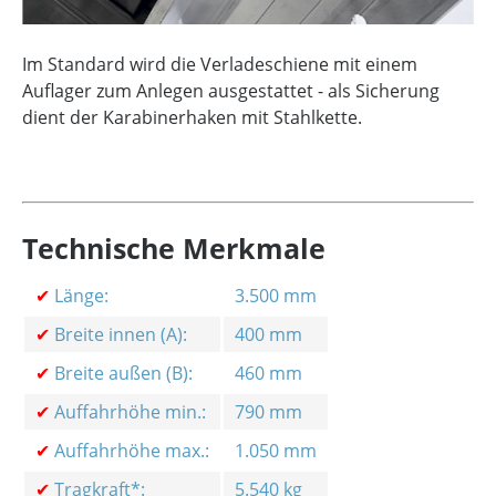
Im Standard wird die Verladeschiene mit einem
Auflager zum Anlegen ausgestattet - als Sicherung
dient der Karabinerhaken mit Stahlkette.
Technische Merkmale
✔
Länge:
3.500 mm
✔
Breite innen (A):
400 mm
✔
Breite außen (B):
460 mm
✔
Auffahrhöhe min.:
790 mm
✔
Auffahrhöhe max.:
1.050 mm
✔
Tragkraft*:
5.540 kg