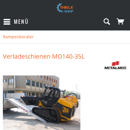
MENÜ
Rampenberater
Verladeschienen MO140-35L