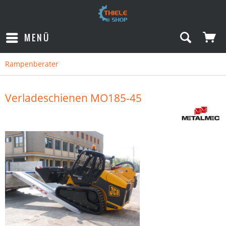
MENÜ
Rampenberater
Verladeschienen MO185-45