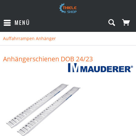
MENÜ
Auffahrrampen Anhänger
Anhängerschienen DOB 24/23