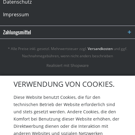
Datenschutz
Impressum
Zahlungsmittel
* Alle Preise inkl. gesetzl. Mehrwertsteuer zzgl.
Versandkosten
und ggf.
Nachnahmegebühren, wenn nicht anders beschrieben
Realisiert mit Shopware
VERWENDUNG VON COOKIES.
Diese Website benutzt Cookies, die für den
technischen Betrieb der Website erforderlich sind
und stets gesetzt werden. Andere Cookies, die den
Komfort bei Benutzung dieser Website erhöhen, der
Direktwerbung dienen oder die Interaktion mit
anderen Websites und sozialen Netzwerken