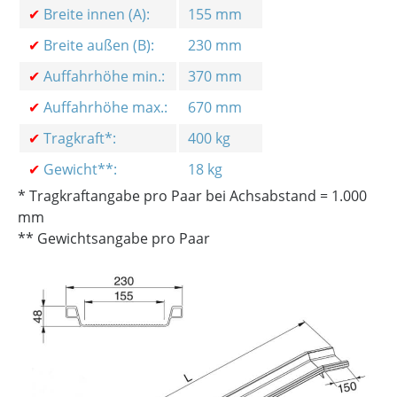
✔
Breite innen (A):
155 mm
✔
Breite außen (B):
230 mm
✔
Auffahrhöhe min.:
370 mm
✔
Auffahrhöhe max.:
670 mm
✔
Tragkraft*:
400 kg
✔
Gewicht**:
18 kg
* Tragkraftangabe pro Paar bei Achsabstand = 1.000
mm
** Gewichtsangabe pro Paar