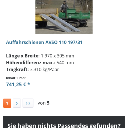
Auffahrschienen AVSO 110 197/31
Länge x Breite:
1.970 x 305 mm
Höhendifferenz max.:
540 mm
Tragkraft:
3.310 kg/Paar
Inhalt
1 Paar
741,25 € *
von
5
1
Sie haben nichts Passendes gefunden?