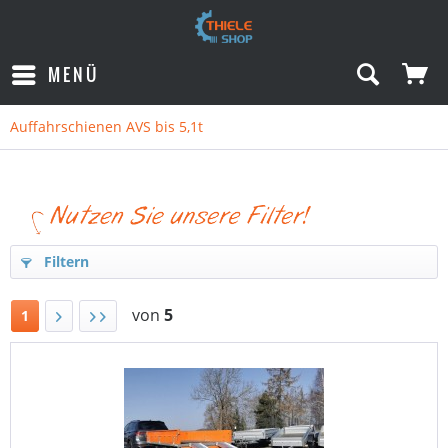
MENÜ
Auffahrschienen AVS bis 5,1t
Filtern
von
5
1