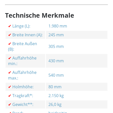
Technische Merkmale
✔
Länge (L):
1.980 mm
✔
Breite Innen (A):
245 mm
✔
Breite Außen
305 mm
(B):
✔
Auffahrhöhe
430 mm
min.:
✔
Auffahrhöhe
540 mm
max.:
✔
Holmhöhe:
80 mm
✔
Tragkraft*:
2.150 kg
✔
Gewicht**:
26,0 kg