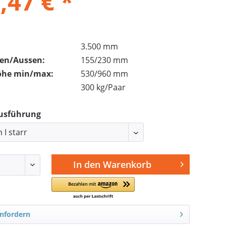
,47 € *
3.500 mm
nen/Aussen:
155/230 mm
öhe min/max:
530/960 mm
300 kg/Paar
Ausführung
In den
Warenkorb
nfordern