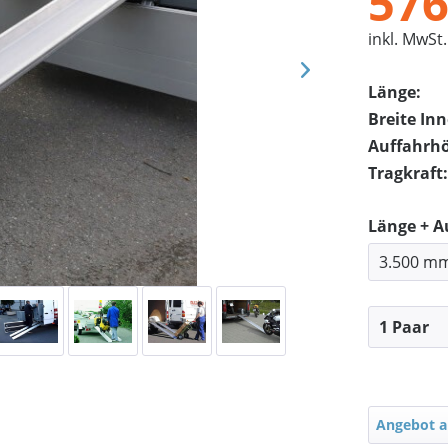
576
inkl. MwSt.
Länge:
Breite In
Auffahrh
Tragkraft:
Länge + 
Angebot a