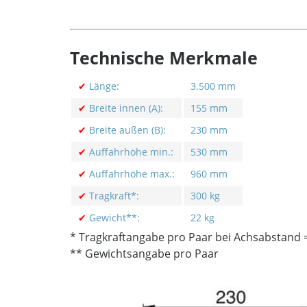
Technische Merkmale
✔
Länge:
3.500 mm
✔
Breite innen (A):
155 mm
✔
Breite außen (B):
230 mm
✔
Auffahrhöhe min.:
530 mm
✔
Auffahrhöhe max.:
960 mm
✔
Tragkraft*:
300 kg
✔
Gewicht**:
22 kg
* Tragkraftangabe pro Paar bei Achsabstand
** Gewichtsangabe pro Paar