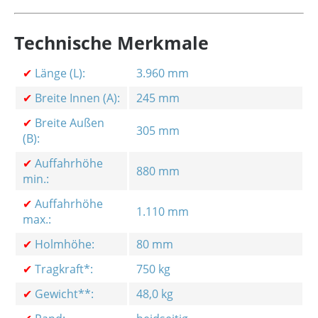
Technische Merkmale
✔
Länge (L):
3.960 mm
✔
Breite Innen (A):
245 mm
✔
Breite Außen
305 mm
(B):
✔
Auffahrhöhe
880 mm
min.:
✔
Auffahrhöhe
1.110 mm
max.:
✔
Holmhöhe:
80 mm
✔
Tragkraft*:
750 kg
✔
Gewicht**:
48,0 kg