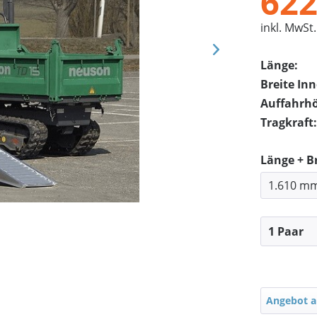
622
inkl. MwSt.
Länge:
Breite In
Auffahrh
Tragkraft:
Länge + B
Angebot a