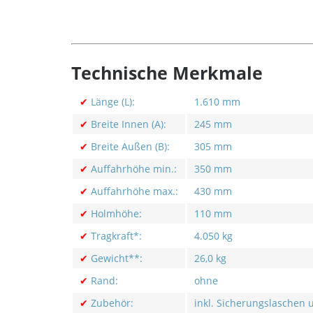
Technische Merkmale
✔
Länge (L):
1.610 mm
✔
Breite Innen (A):
245 mm
✔
Breite Außen (B):
305 mm
✔
Auffahrhöhe min.:
350 mm
✔
Auffahrhöhe max.:
430 mm
✔
Holmhöhe:
110 mm
✔
Tragkraft*:
4.050 kg
✔
Gewicht**:
26,0 kg
✔
Rand:
ohne
✔
Zubehör:
inkl. Sicherungslaschen 