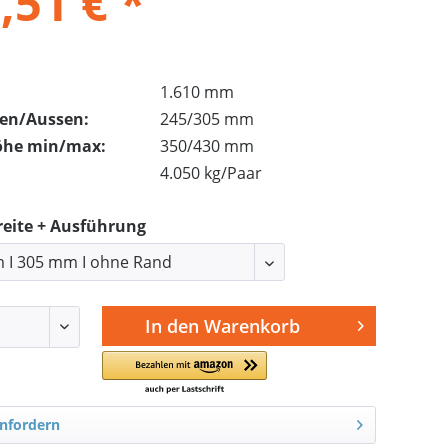
,51 € *
1.610 mm
nen/Aussen:
245/305 mm
öhe min/max:
350/430 mm
4.050 kg/Paar
reite + Ausführung
In den
Warenkorb
nfordern