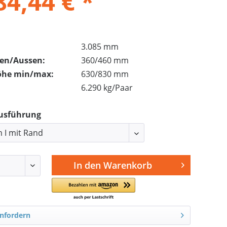
84,44 € *
3.085 mm
nen/Aussen:
360/460 mm
öhe min/max:
630/830 mm
6.290 kg/Paar
Ausführung
In den
Warenkorb
nfordern