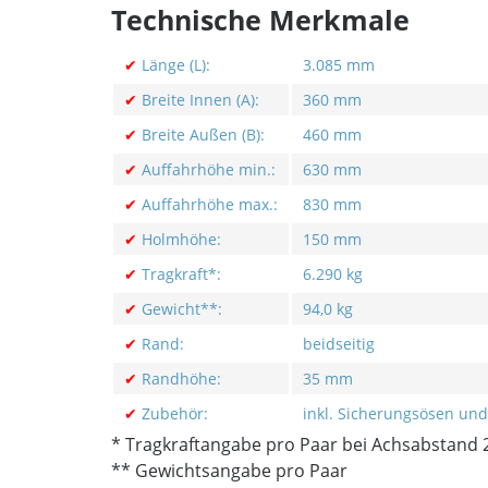
Technische Merkmale
✔
Länge (L):
3.085 mm
✔
Breite Innen (A):
360 mm
✔
Breite Außen (B):
460 mm
✔
Auffahrhöhe min.:
630 mm
✔
Auffahrhöhe max.:
830 mm
✔
Holmhöhe:
150 mm
✔
Tragkraft*:
6.290 kg
✔
Gewicht**:
94,0 kg
✔
Rand:
beidseitig
✔
Randhöhe:
35 mm
✔
Zubehör:
inkl. Sicherungsösen und
* Tragkraftangabe pro Paar bei Achsabstand
** Gewichtsangabe pro Paar