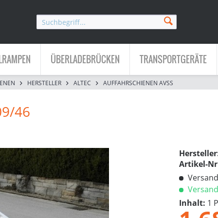
LRAMPEN
ÜBERLADEBRÜCKEN
TRANSPORTGERÄTE
IENEN
HERSTELLER
ALTEC
AUFFAHRSCHIENEN AVSS
09/46
Hersteller
Artikel-Nr
Versandk
Versandf
Inhalt:
1 