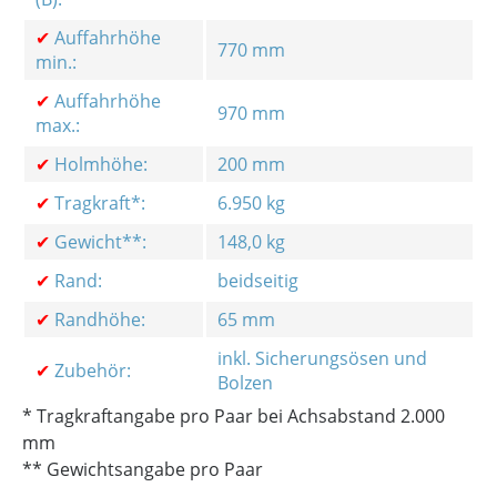
✔
Auffahrhöhe
770 mm
min.:
✔
Auffahrhöhe
970 mm
max.:
✔
Holmhöhe:
200 mm
✔
Tragkraft*:
6.950 kg
✔
Gewicht**:
148,0 kg
✔
Rand:
beidseitig
✔
Randhöhe:
65 mm
inkl. Sicherungsösen und
✔
Zubehör:
Bolzen
* Tragkraftangabe pro Paar bei Achsabstand 2.000
mm
** Gewichtsangabe pro Paar