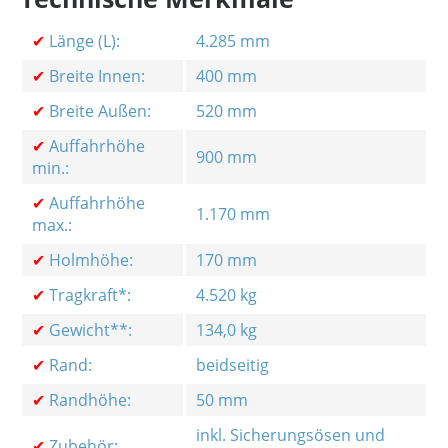
✔
Länge (L):
4.285 mm
✔
Breite Innen:
400 mm
✔
Breite Außen:
520 mm
✔
Auffahrhöhe
900 mm
min.:
✔
Auffahrhöhe
1.170 mm
max.:
✔
Holmhöhe:
170 mm
✔
Tragkraft*:
4.520 kg
✔
Gewicht**:
134,0 kg
✔
Rand:
beidseitig
✔
Randhöhe:
50 mm
inkl. Sicherungsösen und
✔
Zubehör: