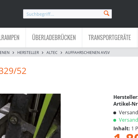
LRAMPEN
ÜBERLADEBRÜCKEN
TRANSPORTGERÄTE
IENEN
HERSTELLER
ALTEC
AUFFAHRSCHIENEN AVSV
329/52
Hersteller
Artikel-Nr
Versandk
Versandf
Inhalt:
1 