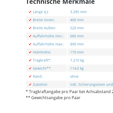
Technische Merkmale
✔
Länge (L):
3.285 mm
✔
Breite Innen:
400 mm
✔
Breite Außen:
520 mm
✔
Auffahrhöhe min.:
680 mm
✔
Auffahrhöhe max.:
890 mm
✔
Holmhöhe:
170 mm
✔
Tragkraft*:
7.210 kg
✔
Gewicht**:
114,0 kg
✔
Rand:
ohne
✔
Zubehör:
inkl. Sicherungsösen und
* Tragkraftangabe pro Paar bei Achsabstand
** Gewichtsangabe pro Paar