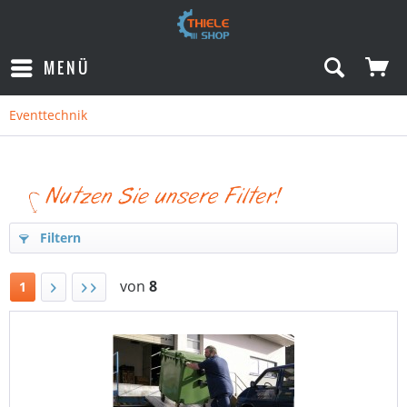
MENÜ
Eventtechnik
Filtern
von
8
1