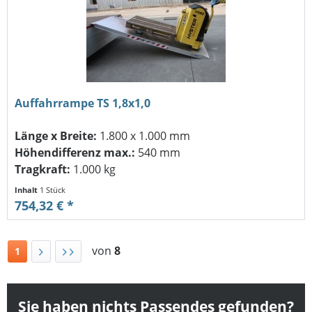
Auffahrrampe TS 1,8x1,0
Länge x Breite:
1.800 x 1.000 mm
Höhendifferenz max.:
540 mm
Tragkraft:
1.000 kg
Inhalt
1 Stück
754,32 € *
von
8
1
Sie haben nichts Passendes gefunden?